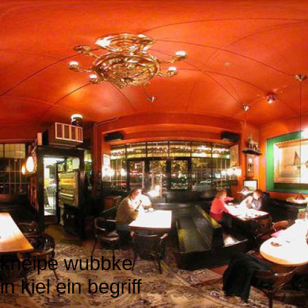
kneipe wubbke
in kiel ein begriff