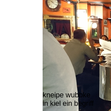
kneipe wubbke
in kiel ein begriff