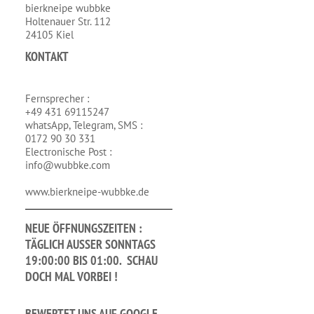
bierkneipe wubbke
Holtenauer Str. 112
24105 Kiel
KONTAKT
Fernsprecher :
+49 431 69115247
whatsApp, Telegram, SMS :
0172 90 30 331
Electronische Post :
info@wubbke.com
www.bierkneipe-wubbke.de
NEUE ÖFFNUNGSZEITEN :
TÄGLICH AUSSER SONNTAGS 1
9:00:00 BIS 01:00. SCHAU D
OCH MAL VORBEI !
BEWERTET UNS AUF GOOGLE