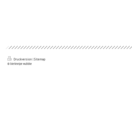
Druckversion
|
Sitemap
© bierkneipe wubbke