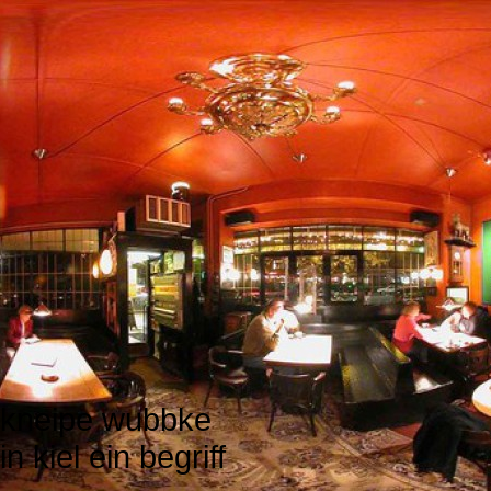
kneipe wubbke
in kiel ein begriff